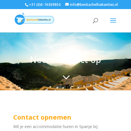
+31 (0)6-16369804
info@benitachellvakanties.nl
Neem contact op
3
Contact opnemen
Wil je een accommodatie huren in Spanje bij