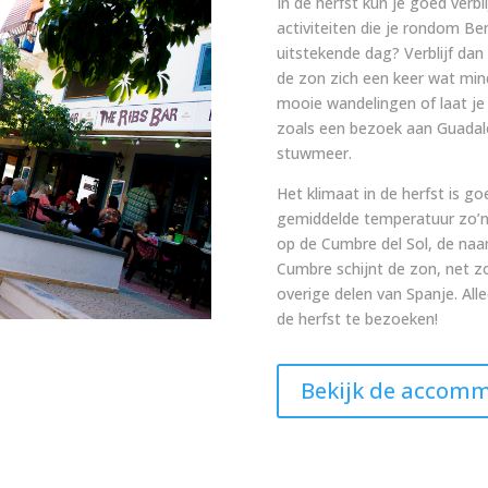
In de herfst kun je goed verbli
activiteiten die je rondom Be
uitstekende dag? Verblijf dan
de zon zich een keer wat mind
mooie wandelingen of laat je 
zoals een bezoek aan Guadal
stuwmeer.
Het klimaat in de herfst is 
gemiddelde temperatuur zo’n
op de Cumbre del Sol, de naa
Cumbre schijnt de zon, net zo
overige delen van Spanje. Alle
de herfst te bezoeken!
Bekijk de accom