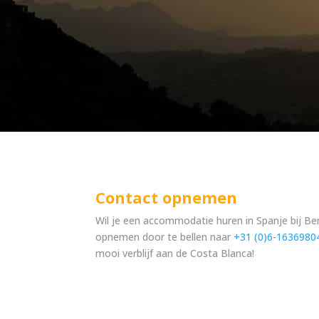
Contact opnemen
Wil je een accommodatie huren in Spanje bij B
opnemen door te bellen naar
+31 (0)6-1636980
mooi verblijf aan de Costa Blanca!