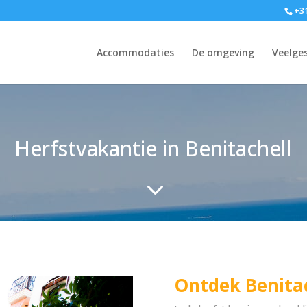
+31
Accommodaties
De omgeving
Veelge
Herfstvakantie in Benitachell
3
Ontdek Benitach