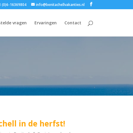
 (0)6-16369804
info@benitachellvakanties.nl
stelde vragen
Ervaringen
Contact
ell in de herfst!