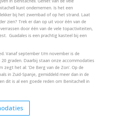
jven in Benitachell. Geniet van de vele
nitachell kunt ondernemen. Is het een
 lekker bij het zwembad of op het strand. Laat
er zien? Trek er dan op uit voor één van de
verrassen door één van de vele topactiviteiten,
est.
Guadales is een prachtig kasteel bij een
goed. Vanaf september t/m november is de
 20 graden. Daarbij staan onze accommodaties
m zegt het al: ‘De Berg van de Zon’. Op de
als in Zuid-Spanje, gemiddeld meer dan in de
en dit is al een goede reden om Benitachell in
modaties